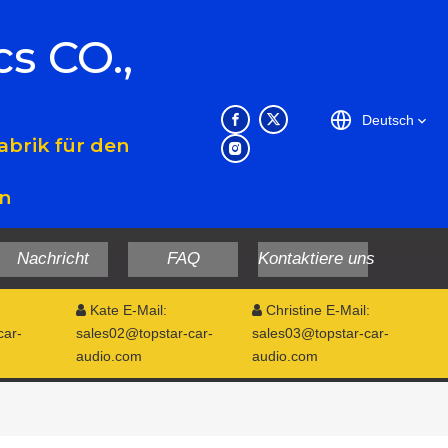
cs CO.,
Deutsch
brik für den
en
Nachricht
FAQ
Kontaktiere uns
Kate E-Mail:
Christine E-Mail:


car-
sales02@topstar-car-
sales03@topstar-car-
audio.com
audio.com