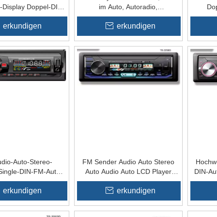
-Display Doppel-DIN
im Auto, Autoradio,
Dop
layer Autoradio mit
Autoelektronik, Auto-Audio, Auto-
Aut
erkundigen
erkundigen
Bluetooth
LCD-Player, Auto-MP3-Player,
Doppel-DIN, Auto-MP3-Radio
dio-Auto-Stereo-
FM Sender Audio Auto Stereo
Hochwe
Single-DIN-FM-Auto-
Auto Audio Auto LCD Player
DIN-Au
Player
Abnehmbare Panel Auto MP3
Bil
erkundigen
erkundigen
Player