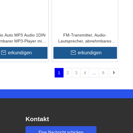
io Auto MP3 Audio 1DIN
FM-Transmitter, Audio-
mbarer MP3-Player mit
Lautsprecher, abnehmbares
7388
Audio-Panel, MP3-Player
erkundigen
erkundigen
1
2
3
4
...
8
Kontakt
Eine Nachricht schicken