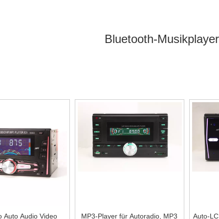
Bluetooth-Musikplayer
ctronics Co., Limited
kann mit
Bluetooth-Musikplayer fürs Auto
, ei
th-Musikplayer fürs Auto
liefern.
Bluetooth-Musikplayer fürs Auto
Online-Service rechtzeitig über
Bluetooth-Musikplayer fürs Auto
. Ne
etooth-Musikplayer fürs Auto
gemäß Ihren spezifischen Bedürfnisse
o Auto Audio Video
MP3-Player für Autoradio, MP3
Auto-LCD