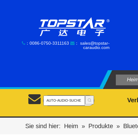
：0086-0750-3311163
：
sales@topstar-


caraudio.com
Hei
Ver
Sie sind hier:
Heim
»
Produkte
»
Bluet