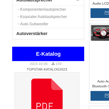
Autolautsprecher
Audio LCD
Auto MP3-P
Komponentenlautsprecher
Koaxialer Autolautsprecher
Auto-Subwoofer
Autoverstärker
E-Katalog
2023-10-06
159
TOPSTAR-KATALOG2023
Auto-Au
Bluetooth-