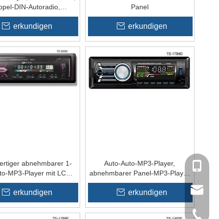
pel-DIN-Autoradio,
Panel
oradio, Autoradio mit
erkundigen
erkundigen
Bluetooth
rtiger abnehmbarer 1-
Auto-Auto-MP3-Player,
+86137
to-MP3-Player mit LCD-
abnehmbarer Panel-MP3-Player
dschirm/Aux/USB/SD
mit FM, USB, SD
sales@t
erkundigen
erkundigen
0086-07