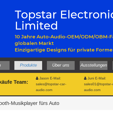
Topstar Electroni
Limited
10 Jahre Auto-Audio-OEM/ODM/OBM-Fa
globalen Markt
Einzigartige Designs für private Form
m
Produkte
Über uns
Ausstellungen
Jason E-Mail:
Juni E-Mail:


käufe
Team:
sales@topstar-car-
sales01@topstar-
audio.com
audio.com
ooth-Musikplayer fürs Auto