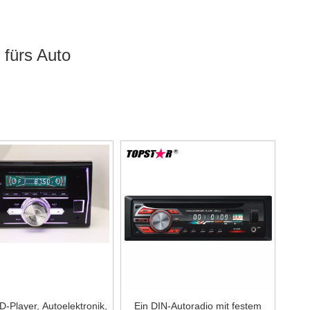
 fürs Auto
ner langjährigen Erfahrung in der Produktion, eine breite Palette
kann viele Anwendungen treffen, wenn Sie benötigen, erhalten
ben der unten aufgeführten Produktliste können Sie auch Ihren
n anpassen.
-Player, Autoelektronik,
Ein DIN-Autoradio mit festem