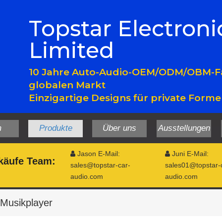
Topstar Electroni
Limited
10 Jahre Auto-Audio-OEM/ODM/OBM-Fa
globalen Markt
Einzigartige Designs für private Form
m
Produkte
Über uns
Ausstellungen
Jason E-Mail:
Juni E-Mail:


käufe
Team:
sales@topstar-car-
sales01@topstar-
audio.com
audio.com
Musikplayer