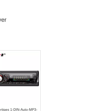
yer
e Maximierung der Produktanforderungen jedes Kunden, so dass
n Ländern einen guten Ruf genießt.
Topstar Electronics Co.,
 günstigen Preis, für weitere Informationen über die
MP3-
rtiges 1-DIN-Auto-MP3-