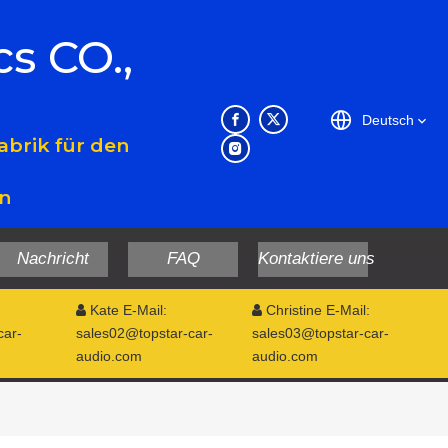
cs CO.,
Deutsch
brik für den
en
Nachricht
FAQ
Kontaktiere uns
Kate E-Mail:
Christine E-Mail:


car-
sales02@topstar-car-
sales03@topstar-car-
audio.com
audio.com