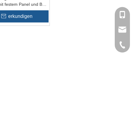
it festem Panel und BT-
Funktion
+86137
erkundigen
sales@t
0086-07