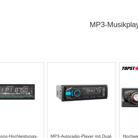
MP3-Musikpla
ikplayer
hat jeder ein besonderes Anliegen, und was wir tun, ist di
 unserer
MP3-Musikplayer
bei vielen Kunden gut ankommt und in viele
-Musikplayer
haben charakteristisches Design & praktische Leistung &
r
, wenden Sie sich bitte an uns.
tions-Hochleistungs-
MP3-Autoradio-Player mit Dual-
Hochwe