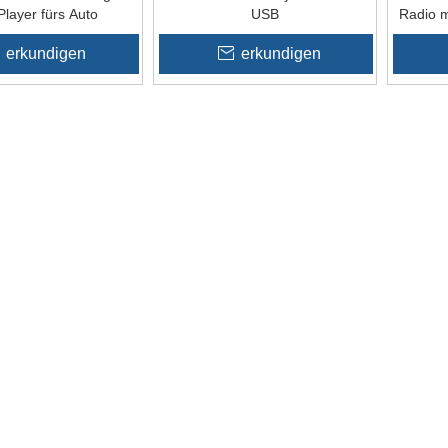
layer fürs Auto
USB
Radio m
erkundigen
erkundigen