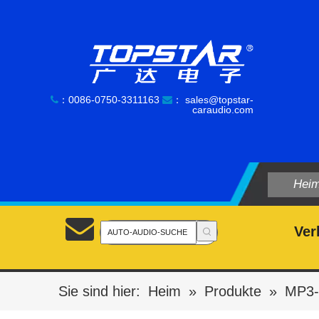
：0086-0750-3311163
：
sales@topstar-


caraudio.com
Hei
Ver
Sie sind hier:
Heim
»
Produkte
»
MP3-